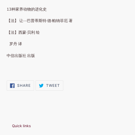
13种家养动物的进化史
【法】 让--巴普蒂斯特·德·帕纳菲厄 著
【法】西蒙·贝利 绘
罗丹 译
中信出版社 出版
SHARE
TWEET
SHARE
TWEET
ON
ON
FACEBOOK
TWITTER
Quick links