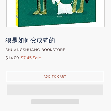
狼是如何变成狗的
VENDOR
SHUANGSHUANG BOOKSTORE
Regular
$14.00
Sale
$7.45
Sale
price
price
ADD TO CART