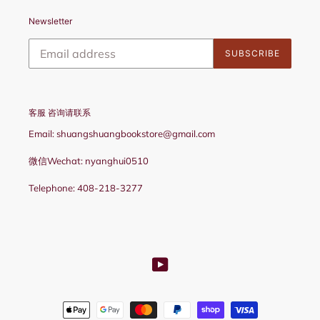
Newsletter
SUBSCRIBE
客服 咨询请联系
Email: shuangshuangbookstore@gmail.com
微信Wechat: nyanghui0510
Telephone: 408-218-3277
YouTube
Payment
methods