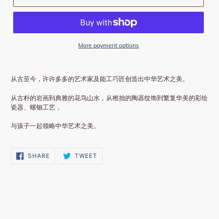
More payment options
从古至今，许许多多的艺术家及能工巧匠创造出中华艺术之美。
从古朴的岩画到典雅的花鸟山水，从稚拙的陶器纹饰到繁复华美的彩绘
瓷器、螺钿工艺，
与孩子一起领略中华艺术之美。
SHARE
TWEET
SHARE
TWEET
ON
ON
FACEBOOK
TWITTER