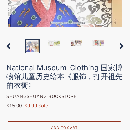
PREVIOUS
NEXT
SLIDE
SLIDE
National Museum-Clothing 国家博
物馆儿童历史绘本《服饰，打开祖先
的衣橱》
VENDOR
SHUANGSHUANG BOOKSTORE
Regular
$15.00
Sale
$9.99
Sale
price
price
ADD TO CART