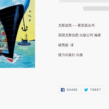
尤斯波恩----看里面丛书
英国尤斯伯恩 出版公司 编著
褚秀丽 译
接力出版社 出版
SHARE
TWE
SHARE
TWEET
ON
ON
FACEBOOK
TWI