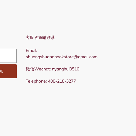
客服 咨询请联系
Email:
shuangshuangbookstore@gmail.com
微信Wechat: nyanghui0510
BE
Telephone: 408-218-3277