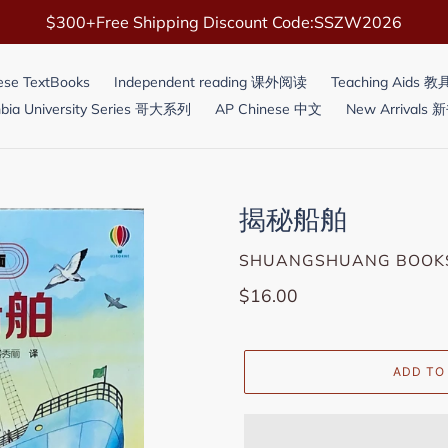
$300+Free Shipping Discount Code:SSZW2026
ese TextBooks
Independent reading 课外阅读
Teaching Aids 
bia University Series 哥大系列
AP Chinese 中文
New Arrivals
揭秘船舶
VENDOR
SHUANGSHUANG BOOK
Regular
$16.00
price
ADD TO