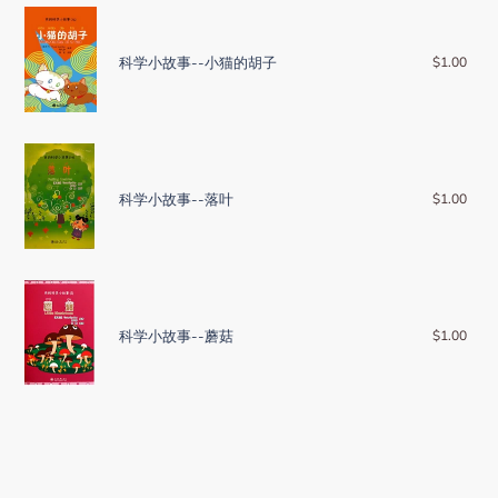
n
科
红
:
学
绿
小
科学小故事--小猫的胡子
$1.00
Reg
灯
pric
故
的
事-
作
-
用
科
小
学
猫
小
科学小故事--落叶
$1.00
Reg
的
pric
故
胡
事-
子
-
科
落
学
叶
小
科学小故事--蘑菇
$1.00
Reg
pric
故
事-
-
蘑
菇