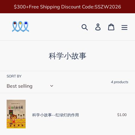
Skip
$300+Free Shipping Discount Code:SSZW2026
to
content
Search
Log in
Cart
C
科学小故事
o
l
SORT BY
l
4 products
e
c
科
t
学
小
科学小故事--红绿灯的作用
$1.00
Reg
i
pric
故
o
事-
-