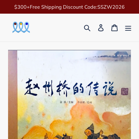
Skip
$300+Free Shipping Discount Code:SSZW2026
to
content
Search
Log in
Cart