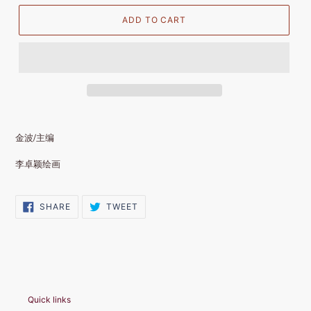
ADD TO CART
金波/主编
李卓颖绘画
SHARE
TWEET
SHARE
TWEET
ON
ON
FACEBOOK
TWITTER
Quick links