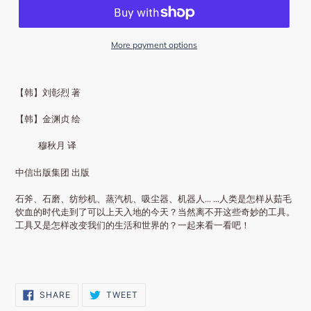
More payment options
【韩】刘彰烈 著
【韩】金渊贞 绘
穆秋月 译
中信出版集团 出版
石斧、石磨、纺纱机、蒸汽机、吸尘器、机器人... ...人类是怎样从茹毛
饮血的时代走到了可以上天入地的今天？当然离不开这些奇妙的工具。
工具又是怎样改变我们的生活和世界的？一起来看一看吧！
SHARE
TWEET
SHARE
TWEET
ON
ON
FACEBOOK
TWITTER