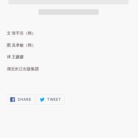
文 张宇京（韩）
图 吴承敏（韩）
译 王媛媛
湖北长江出版集团
SHARE
TWEET
SHARE
TWEET
ON
ON
FACEBOOK
TWITTER