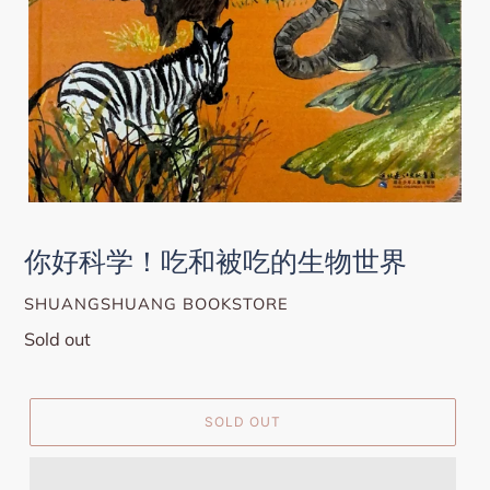
你好科学！吃和被吃的生物世界
VENDOR
SHUANGSHUANG BOOKSTORE
Regular
Sold out
price
SOLD OUT