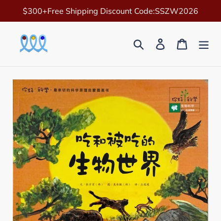
Skip
$300+Free Shipping Discount Code:SSZW2026
to
content
Search
Log in
Cart