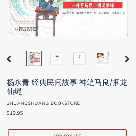
PREVIOUS
NEXT
SLIDE
SLIDE
杨永青 经典民间故事 神笔马良/捆龙
仙绳
VENDOR
SHUANGSHUANG BOOKSTORE
Regular
$19.95
price
ADD TO CART