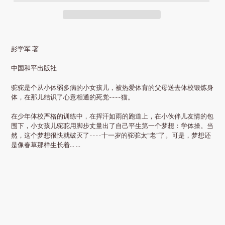
彭学军 著
中国和平出版社
驼驼
是个从小体弱多病的小女孩儿，被热爱体育的父母送去体校锻炼身
体，在那儿结识了心意相通的死党----猫。
在少年体校严格的训练中，在挥汗如雨的跑道上，在小伙伴儿友情的包
围下，小女孩儿驼驼用脚步丈量出了自己平生第一个梦想：学体操。当
然，这个梦想很快就破灭了----十一岁的驼驼太“老”了。可是，梦想还
是像春草那样生长着... ...