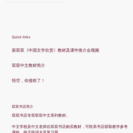
FACEBOOK
TWITTER
Quick links
新双双《中国文学欣赏》教材及课件推介会视频
双双中文教材简介
悟空，你侵权了！
双双书店简介
双双书店专营双双中文系列教材。
中文学校及中文老师在双双书店购买教材，可联系书店获取教学参考
课件、电子版词卡及复习题。