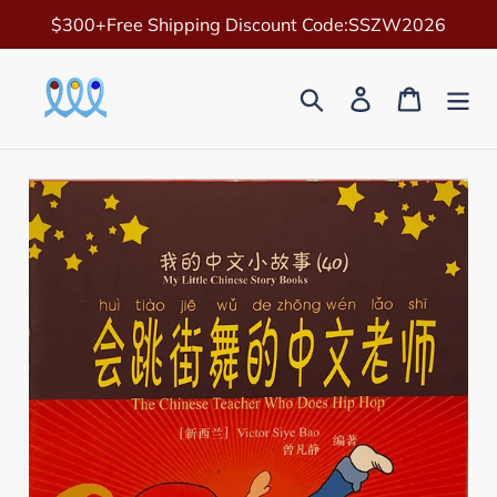
Skip
$300+Free Shipping Discount Code:SSZW2026
to
content
Search
Log in
Cart