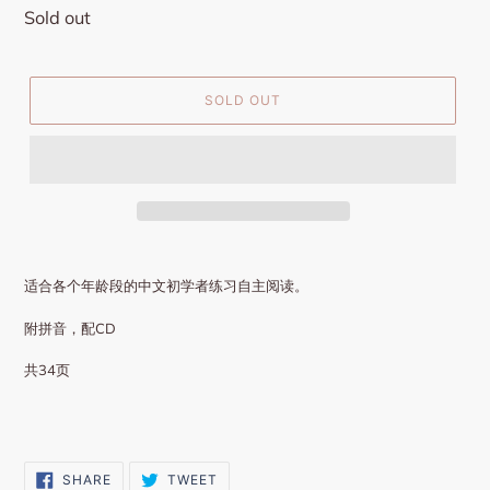
Regular
Sold out
price
SOLD OUT
适合各个年龄段的中文初学者练习自主阅读
。
附拼音，配CD
共34页
SHARE
TWEET
SHARE
TWEET
ON
ON