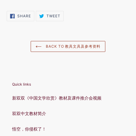
SHARE
TWEET
SHARE
TWEET
ON
ON
FACEBOOK
TWITTER
BACK TO 教具文具及参考资料
Quick links
新双双《中国文学欣赏》教材及课件推介会视频
双双中文教材简介
悟空，你侵权了！