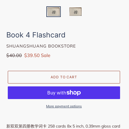
Book 4 Flashcard
VENDOR
SHUANGSHUANG BOOKSTORE
Regular
$40.00
Sale
$39.50
Sale
price
price
ADD TO CART
More payment options
新双双第四册教学词卡 258 cards 8x 5 inch, 0.39mm gloss card