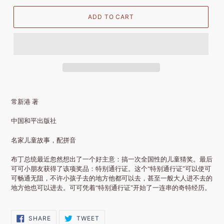
ADD TO CART
常新港 著
中国和平出版社
名家儿童故事，配拼音
布丁总统最近忽然想出了一个好主意：搞一次全国性的儿童猜奖。最后
可可小朋友获得了该项奖品：特别通行证。这个“特别通行证”可以使可
可畅通无阻，不许小孩子去的地方他都可以去，甚至一般大人进不去的
地方他也可以进去。可可凭着“特别通行证”开始了一连串的奇特经历。
SHARE
TWEET
SHARE
TWEET
ON
ON