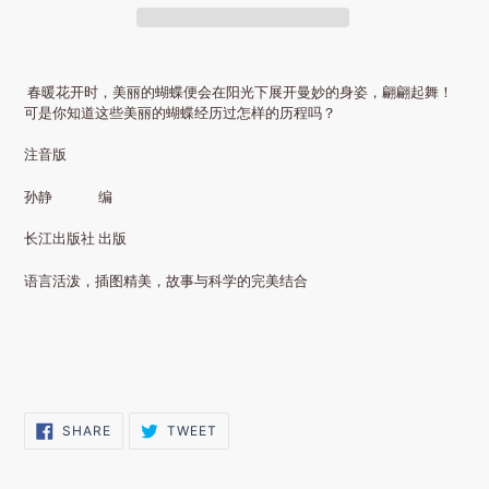
春暖花开时，美丽的蝴蝶便会在阳光下展开曼妙的身姿，翩翩起舞！
可是你知道这些美丽的蝴蝶经历过怎样的历程吗？
注音版
孙静 编
长江出版社 出版
语言活泼，插图精美，故事与科学的完美结合
SHARE
TWEET
SHARE
TWEET
ON
ON
FACEBOOK
TWITTER