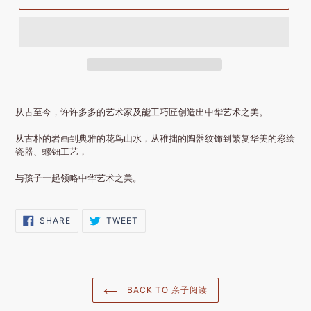
从古至今，许许多多的艺术家及能工巧匠创造出中华艺术之美。
从古朴的岩画到典雅的花鸟山水，从稚拙的陶器纹饰到繁复华美的彩绘
瓷器、螺钿工艺，
与孩子一起领略中华艺术之美。
SHARE
TWEET
SHARE
TWEET
ON
ON
FACEBOOK
TWITTER
BACK TO 亲子阅读