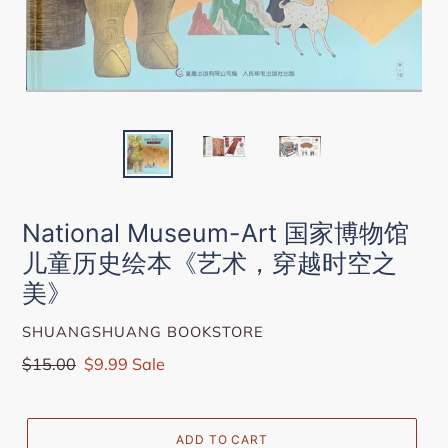
National Museum-Art 国家博物馆
儿童历史绘本《艺术，穿越时空之
美》
VENDOR
SHUANGSHUANG BOOKSTORE
Regular
$15.00
Sale
$9.99
Sale
price
price
ADD TO CART