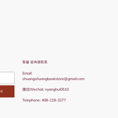
客服 咨询请联系
Email:
shuangshuangbookstore@gmail.com
微信Wechat: nyanghui0510
BE
Telephone: 408-218-3277