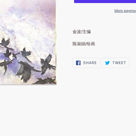
More paymen
金波/主编
陈淑娟/绘画
SHARE
TWE
SHARE
TWEET
ON
ON
FACEBOOK
TWI