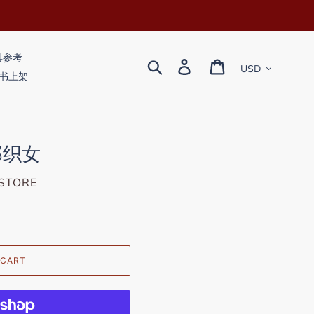
教具参考
Currency
Search
Log in
Cart
 新书上架
郎织女
STORE
 CART