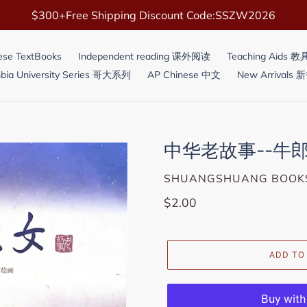
$300+Free Shipping Discount Code:SSZW2026
ese TextBooks
Independent reading 课外阅读
Teaching Aids 
bia University Series 哥大系列
AP Chinese 中文
New Arrivals
中华老故事--牛
VENDOR
SHUANGSHUANG BOOK
Regular
$2.00
price
ADD TO