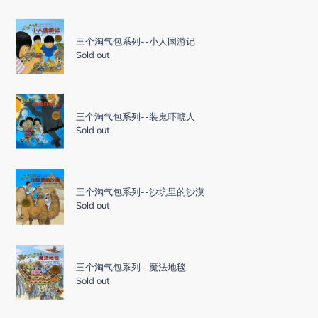
包
者
三
系
游
个
列-
三个淘气包系列--小人国游记
戏
淘
Sold out
-
气
快
包
下
系
三
雨
列-
个
吧
三个淘气包系列--装鬼吓唬人
-
淘
Sold out
小
气
人
包
国
系
三
游
列-
个
三个淘气包系列--沙坑里的沙漠
记
-
淘
Sold out
装
气
鬼
包
吓
系
三
唬
列-
个
三个淘气包系列--魔法地毯
人
-
淘
Sold out
沙
气
坑
包