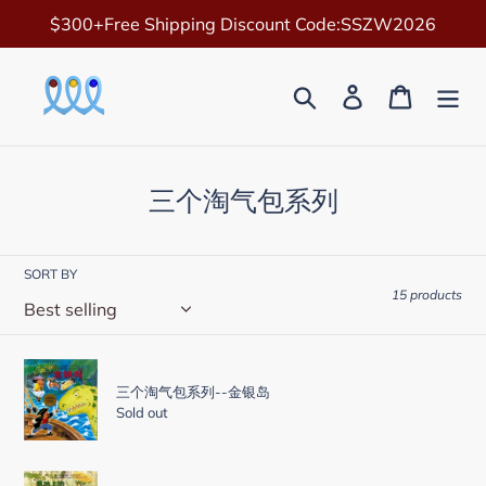
Skip
$300+Free Shipping Discount Code:SSZW2026
to
content
Search
Log in
Cart
C
三个淘气包系列
o
l
SORT BY
l
15 products
e
c
三
t
个
三个淘气包系列--金银岛
Sold out
淘
i
气
o
包
三
系