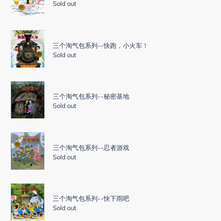
-
淘
Sold out
泥
气
人
包
国
三
系
个
列-
三个淘气包系列--快跑，小火车！
淘
Sold out
-
气
晴
包
天
三
系
娃
个
列-
三个淘气包系列--秘密基地
娃
Sold out
淘
-
气
快
包
跑，
三
系
小
个
列-
三个淘气包系列--忍者游戏
火
淘
Sold out
-
车！
气
秘
包
密
三
系
基
个
列-
三个淘气包系列--快下雨吧
地
Sold out
淘
-
气
忍