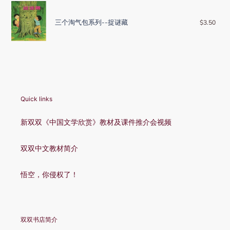
里
系
三
的
列-
个
三个淘气包系列--捉谜藏
$3.50
Reg
沙
-
淘
pric
漠
魔
气
法
包
地
系
毯
列-
-
捉
Quick links
谜
藏
新双双《中国文学欣赏》教材及课件推介会视频
双双中文教材简介
悟空，你侵权了！
双双书店简介