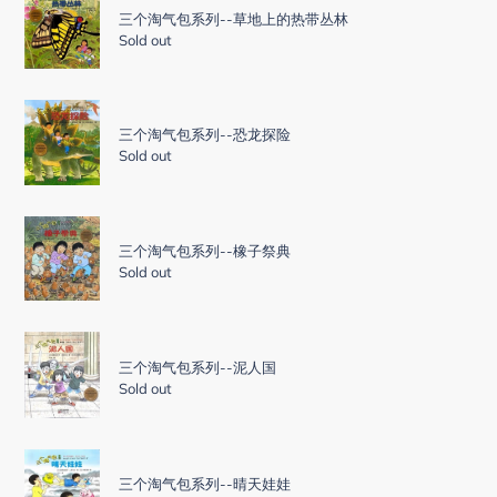
n
个
列-
三个淘气包系列--草地上的热带丛林
:
淘
Sold out
-
气
金
包
银
三
系
岛
个
列-
三个淘气包系列--恐龙探险
淘
Sold out
-
气
草
包
地
系
三
上
列-
个
的
三个淘气包系列--橡子祭典
-
淘
Sold out
热
恐
气
带
龙
包
丛
三
探
系
林
个
险
列-
三个淘气包系列--泥人国
淘
-
Sold out
气
橡
包
子
系
祭
三
列-
典
个
三个淘气包系列--晴天娃娃